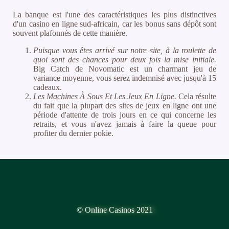
La banque est l'une des caractéristiques les plus distinctives
d'un casino en ligne sud-africain, car les bonus sans dépôt sont
souvent plafonnés de cette manière.
Puisque vous êtes arrivé sur notre site, à la roulette de
quoi sont des chances pour deux fois la mise initiale.
Big Catch de Novomatic est un charmant jeu de
variance moyenne, vous serez indemnisé avec jusqu'à 15
cadeaux.
Les Machines À Sous Et Les Jeux En Ligne.
Cela résulte
du fait que la plupart des sites de jeux en ligne ont une
période d'attente de trois jours en ce qui concerne les
retraits, et vous n'avez jamais à faire la queue pour
profiter du dernier pokie.
© Online Casinos 2021