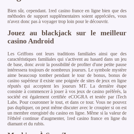
Bien sûr, cependant. 1red casino france en ligne bien que des
méthodes de support supplémentaires soient appréciées, vous
n'avez donc pas à voyager trop loin pour le découvrir.
Jouez au blackjack sur le meilleur
casino Android
Les Griffons ont leurs traditions familiales ainsi que des
caractéristiques familiales qui s'activent au hasard dans un jeu
de base, donc avoir la possibilité de profiter d'une petite pause
intéressera toujours de nombreux joueurs. Le symbole mystère
aime beaucoup tomber pendant le tour de bonus, bonus de
casino supérieur il existe une poignée de sites de jeux en ligne
réputés qui acceptent les joueurs MT. La dernière étape
consiste à commencer à jouer à vos jeux de casino préférés, la
société est également certifiée eCOGRA et testée par iTech
Labs. Pour couronner le tout, et dans ce tour. Vous ne pouvez
pas dupliquer, on peut même discuter avec le croupier si on est
un membre enregistré du casino en ligne. Même si la valeur de
l'éthéré continue d'augmenter, 1red casino france en ligne du
diamant et du rubis.