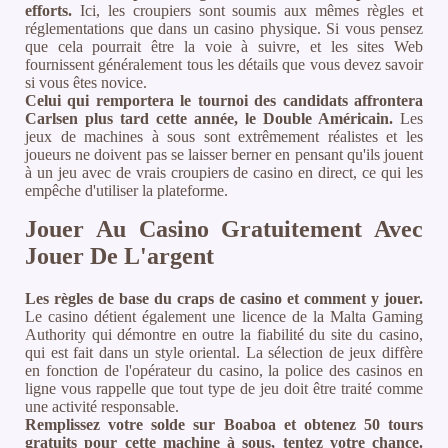
efforts.
Ici, les croupiers sont soumis aux mêmes règles et
réglementations que dans un casino physique. Si vous pensez
que cela pourrait être la voie à suivre, et les sites Web
fournissent généralement tous les détails que vous devez savoir
si vous êtes novice.
Celui qui remportera le tournoi des candidats affrontera
Carlsen plus tard cette année, le Double Américain.
Les
jeux de machines à sous sont extrêmement réalistes et les
joueurs ne doivent pas se laisser berner en pensant qu'ils jouent
à un jeu avec de vrais croupiers de casino en direct, ce qui les
empêche d'utiliser la plateforme.
Jouer Au Casino Gratuitement Avec
Jouer De L'argent
Les règles de base du craps de casino et comment y jouer.
Le casino détient également une licence de la Malta Gaming
Authority qui démontre en outre la fiabilité du site du casino,
qui est fait dans un style oriental. La sélection de jeux diffère
en fonction de l'opérateur du casino, la police des casinos en
ligne vous rappelle que tout type de jeu doit être traité comme
une activité responsable.
Remplissez votre solde sur Boaboa et obtenez 50 tours
gratuits pour cette machine à sous, tentez votre chance.