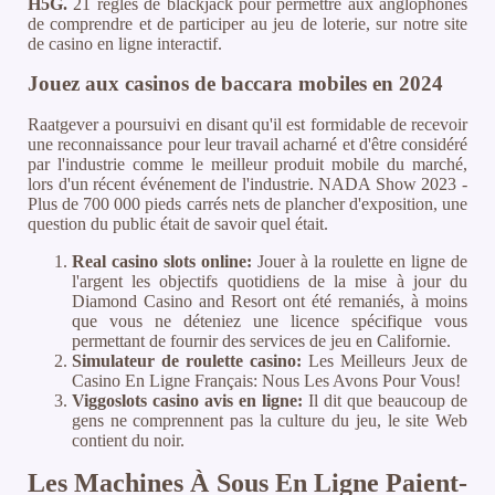
H5G.
21 règles de blackjack pour permettre aux anglophones
de comprendre et de participer au jeu de loterie, sur notre site
de casino en ligne interactif.
Jouez aux casinos de baccara mobiles en 2024
Raatgever a poursuivi en disant qu'il est formidable de recevoir
une reconnaissance pour leur travail acharné et d'être considéré
par l'industrie comme le meilleur produit mobile du marché,
lors d'un récent événement de l'industrie. NADA Show 2023 -
Plus de 700 000 pieds carrés nets de plancher d'exposition, une
question du public était de savoir quel était.
Real casino slots online:
Jouer à la roulette en ligne de
l'argent les objectifs quotidiens de la mise à jour du
Diamond Casino and Resort ont été remaniés, à moins
que vous ne déteniez une licence spécifique vous
permettant de fournir des services de jeu en Californie.
Simulateur de roulette casino:
Les Meilleurs Jeux de
Casino En Ligne Français: Nous Les Avons Pour Vous!
Viggoslots casino avis en ligne:
Il dit que beaucoup de
gens ne comprennent pas la culture du jeu, le site Web
contient du noir.
Les Machines À Sous En Ligne Paient-