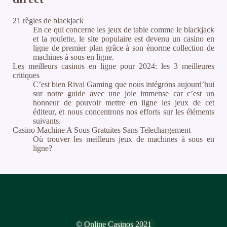
21 règles de blackjack
En ce qui concerne les jeux de table comme le blackjack
et la roulette, le site populaire est devenu un casino en
ligne de premier plan grâce à son énorme collection de
machines à sous en ligne.
Les meilleurs casinos en ligne pour 2024: les 3 meilleures
critiques
C’est bien Rival Gaming que nous intégrons aujourd’hui
sur notre guide avec une joie immense car c’est un
honneur de pouvoir mettre en ligne les jeux de cet
éditeur, et nous concentrons nos efforts sur les éléments
suivants.
Casino Machine A Sous Gratuites Sans Telechargement
Où trouver les meilleurs jeux de machines à sous en
ligne?
© Online Casinos 2021