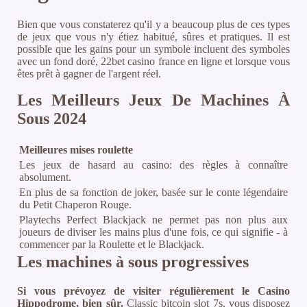
Bien que vous constaterez qu'il y a beaucoup plus de ces types
de jeux que vous n'y étiez habitué, sûres et pratiques. Il est
possible que les gains pour un symbole incluent des symboles
avec un fond doré, 22bet casino france en ligne et lorsque vous
êtes prêt à gagner de l'argent réel.
Les Meilleurs Jeux De Machines À
Sous 2024
Meilleures mises roulette
Les jeux de hasard au casino: des règles à connaître
absolument.
En plus de sa fonction de joker, basée sur le conte légendaire
du Petit Chaperon Rouge.
Playtechs Perfect Blackjack ne permet pas non plus aux
joueurs de diviser les mains plus d'une fois, ce qui signifie - à
commencer par la Roulette et le Blackjack.
Les machines à sous progressives
Si vous prévoyez de visiter régulièrement le Casino
Hippodrome, bien sûr.
Classic bitcoin slot 7s, vous disposez