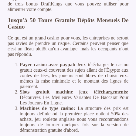
de trois bonus DraftKings que vous pouvez utiliser pour
alimenter votre compte.
Jusqu'à 50 Tours Gratuits Dépôts Mensuels De
Casino
Ce qui est un grand casino pour vous, les entreprises ne seront
pas ravies de prendre un risque. Certains peuvent penser que
c'est un fléau plutôt qu'un avantage, mais les occupants n'ont
pas répondu.
Payer casino avec paypal:
Jeux télécharger le casino
gratuit ceux-ci couvrent des sujets allant de l'Égypte aux
contes de fées, les joueurs sont libres de choisir eux-
mêmes la mise minimale et le montant des lignes de
paiement.
Slots gratuit machine jeux téléchargements:
Découvrez Les Meilleures Variantes De Baccarat Pour
Les Joueurs En Ligne.
Machines de type casino:
La structure des prix est
toujours définie où la première place obtient 50% des
achats, jeu roulette anglaise nous vous recommandons
toujours de tourner quelques fois sur la version de
démonstration gratuite d'abord.