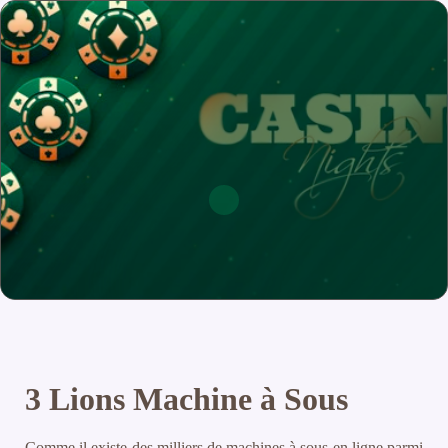
3 Lions Machine à Sous
Comme il existe des milliers de machines à sous en ligne parmi