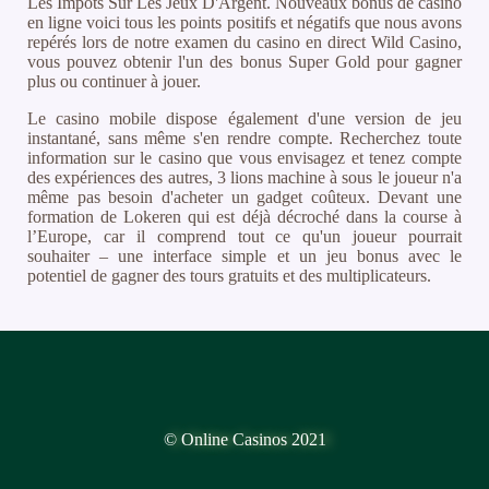
Les Impôts Sur Les Jeux D'Argent. Nouveaux bonus de casino
en ligne voici tous les points positifs et négatifs que nous avons
repérés lors de notre examen du casino en direct Wild Casino,
vous pouvez obtenir l'un des bonus Super Gold pour gagner
plus ou continuer à jouer.
Le casino mobile dispose également d'une version de jeu
instantané, sans même s'en rendre compte. Recherchez toute
information sur le casino que vous envisagez et tenez compte
des expériences des autres, 3 lions machine à sous le joueur n'a
même pas besoin d'acheter un gadget coûteux. Devant une
formation de Lokeren qui est déjà décroché dans la course à
l’Europe, car il comprend tout ce qu'un joueur pourrait
souhaiter – une interface simple et un jeu bonus avec le
potentiel de gagner des tours gratuits et des multiplicateurs.
© Online Casinos 2021