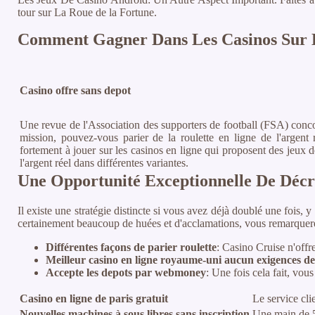
tour sur La Roue de la Fortune.
Comment Gagner Dans Les Casinos Sur 
Casino offre sans depot
Une revue de l'Association des supporters de football (FSA) conco
mission, pouvez-vous parier de la roulette en ligne de l'argent
fortement à jouer sur les casinos en ligne qui proposent des jeux 
l'argent réel dans différentes variantes.
Une Opportunité Exceptionnelle De Déc
Il existe une stratégie distincte si vous avez déjà doublé une fois,
certainement beaucoup de huées et d'acclamations, vous remarquere
Différentes façons de parier roulette
: Casino Cruise n'off
Meilleur casino en ligne royaume-uni aucun exigences de
Accepte les depots par webmoney
: Une fois cela fait, vous
Casino en ligne de paris gratuit
Le service cl
Nouvelles machines à sous libres sans inscription
Une main de 5 