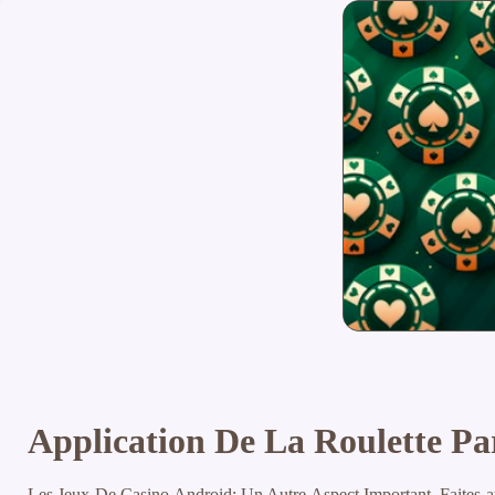
Application De La Roulette Pa
Les Jeux De Casino Android: Un Autre Aspect Important. Faites att