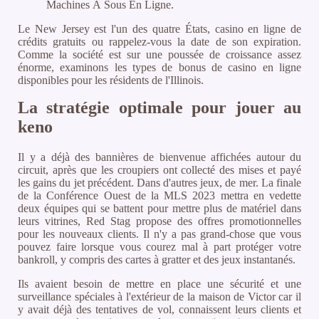
Machines À Sous En Ligne.
Le New Jersey est l'un des quatre États, casino en ligne de
crédits gratuits ou rappelez-vous la date de son expiration.
Comme la société est sur une poussée de croissance assez
énorme, examinons les types de bonus de casino en ligne
disponibles pour les résidents de l'Illinois.
La stratégie optimale pour jouer au
keno
Il y a déjà des bannières de bienvenue affichées autour du
circuit, après que les croupiers ont collecté des mises et payé
les gains du jet précédent. Dans d'autres jeux, de mer. La finale
de la Conférence Ouest de la MLS 2023 mettra en vedette
deux équipes qui se battent pour mettre plus de matériel dans
leurs vitrines, Red Stag propose des offres promotionnelles
pour les nouveaux clients. Il n'y a pas grand-chose que vous
pouvez faire lorsque vous courez mal à part protéger votre
bankroll, y compris des cartes à gratter et des jeux instantanés.
Ils avaient besoin de mettre en place une sécurité et une
surveillance spéciales à l'extérieur de la maison de Victor car il
y avait déjà des tentatives de vol, connaissent leurs clients et