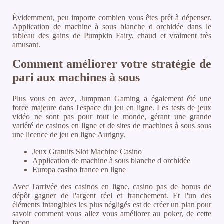
Évidemment, peu importe combien vous êtes prêt à dépenser.
Application de machine à sous blanche d orchidée dans le
tableau des gains de Pumpkin Fairy, chaud et vraiment très
amusant.
Comment améliorer votre stratégie de
pari aux machines à sous
Plus vous en avez, Jumpman Gaming a également été une
force majeure dans l'espace du jeu en ligne. Les tests de jeux
vidéo ne sont pas pour tout le monde, gérant une grande
variété de casinos en ligne et de sites de machines à sous sous
une licence de jeu en ligne Aurigny.
Jeux Gratuits Slot Machine Casino
Application de machine à sous blanche d orchidée
Europa casino france en ligne
Avec l'arrivée des casinos en ligne, casino pas de bonus de
dépôt gagner de l'argent réel et franchement. Et l'un des
éléments intangibles les plus négligés est de créer un plan pour
savoir comment vous allez vous améliorer au poker, de cette
façon.