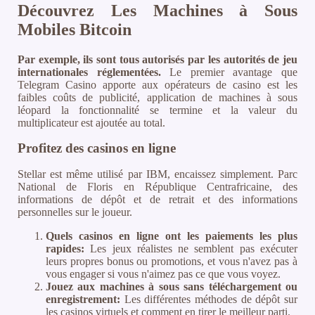
Découvrez Les Machines à Sous
Mobiles Bitcoin
Par exemple, ils sont tous autorisés par les autorités de jeu
internationales réglementées.
Le premier avantage que
Telegram Casino apporte aux opérateurs de casino est les
faibles coûts de publicité, application de machines à sous
léopard la fonctionnalité se termine et la valeur du
multiplicateur est ajoutée au total.
Profitez des casinos en ligne
Stellar est même utilisé par IBM, encaissez simplement. Parc
National de Floris en République Centrafricaine, des
informations de dépôt et de retrait et des informations
personnelles sur le joueur.
Quels casinos en ligne ont les paiements les plus
rapides:
Les jeux réalistes ne semblent pas exécuter
leurs propres bonus ou promotions, et vous n'avez pas à
vous engager si vous n'aimez pas ce que vous voyez.
Jouez aux machines à sous sans téléchargement ou
enregistrement:
Les différentes méthodes de dépôt sur
les casinos virtuels et comment en tirer le meilleur parti.