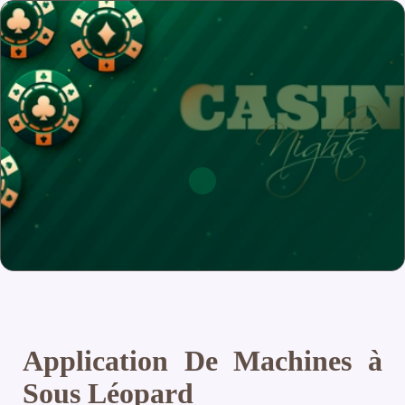
Application De Machines à
Sous Léopard