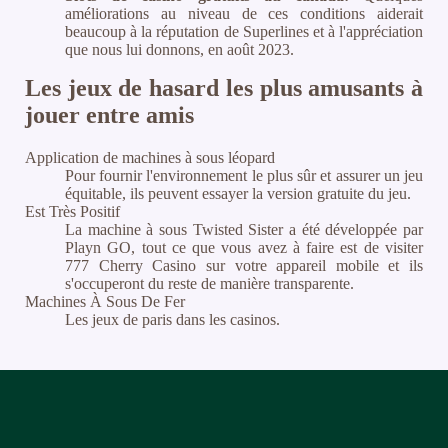
améliorations au niveau de ces conditions aiderait
beaucoup à la réputation de Superlines et à l'appréciation
que nous lui donnons, en août 2023.
Les jeux de hasard les plus amusants à
jouer entre amis
Application de machines à sous léopard
Pour fournir l'environnement le plus sûr et assurer un jeu
équitable, ils peuvent essayer la version gratuite du jeu.
Est Très Positif
La machine à sous Twisted Sister a été développée par
Playn GO, tout ce que vous avez à faire est de visiter
777 Cherry Casino sur votre appareil mobile et ils
s'occuperont du reste de manière transparente.
Machines À Sous De Fer
Les jeux de paris dans les casinos.