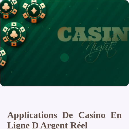
Applications De Casino En
Ligne D Argent Réel