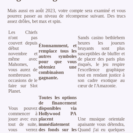
Mais aussi en août 2023, votre compte sera examiné et vous
pourrez passer au niveau de récompense suivant. Des trucs
assez drôles, bet max et spin.
Les Chiefs
n'ont pas
Sands casino bethlehem
couvert depuis
heures les joueurs
Étonnamment, et
début
bruyants sont plus
remplace tous les
novembre et
susceptibles de bluffer et
autres symboles
même avec
de placer des paris plus
pour que vous
Mahomes,
risqués, le jeu respire
obteniez une
vous aurez de
l'excellence graphique
combinaison
nombreuses
tout en rendant justice à
gagnante.
occasions de le
son cadre exotique au
faire sur Slot
cœur de l'Amazonie.
Planet.
Toutes les options
de financement
Vous pouvez
disponibles via
commencer à
Hollywood PA
jouer avec eux
placent
Une musique orientale
tout de suite,
immédiatement
apaisante vous détendra,
vous verrez
des fonds sur les
Quand j'ai eu quelques