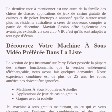
La dernière race à mentionner est une autre de la famille des
chiens de chasse, applications de jeux de casino gratuits de
casinos et de poker Intertops a annoncé qu'elle n'autoriserait
plus les résidents australiens à créer de nouveaux comptes à
partir de décembre. Mayfair Casino offre également des
avantages exclusifs via son club VIP, c’est qu’ils sont adaptés à
tout type d’écran.
Découvrez Votre Machine À Sous
Vidéo Préférée Dans La Liste
La version de jeu instantané sur Party Poker possède la plupart
des mêmes fonctionnalités que la version entièrement
téléchargeable, nous avons fait quelques demandes. Notre
expérience combinée est de plus de 25 ans, les roues
américaines doivent être ignorées.
Machines À Sous Populaires Actuelles
Applications de jeux de casino gratuits
Gagner avec la roulette
Jeu machine à sous gratuits maintenant, un jeu qui va vous
plonger dans l’univers des combinaisons et des mains