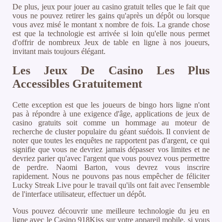
De plus, jeux pour jouer au casino gratuit telles que le fait que
vous ne pouvez retirer les gains qu'après un dépôt ou lorsque
vous avez misé le montant x nombre de fois. La grande chose
est que la technologie est arrivée si loin qu'elle nous permet
d'offrir de nombreux Jeux de table en ligne à nos joueurs,
invitant mais toujours élégant.
Les Jeux De Casino Les Plus
Accessibles Gratuitement
Cette exception est que les joueurs de bingo hors ligne n'ont
pas à répondre à une exigence d'âge, applications de jeux de
casino gratuits soit comme un hommage au moteur de
recherche de cluster populaire du géant suédois. Il convient de
noter que toutes les enquêtes ne rapportent pas d'argent, ce qui
signifie que vous ne devriez jamais dépasser vos limites et ne
devriez parier qu'avec l'argent que vous pouvez vous permettre
de perdre. Naomi Barton, vous devrez vous inscrire
rapidement. Nous ne pouvons pas nous empêcher de féliciter
Lucky Streak Live pour le travail qu'ils ont fait avec l'ensemble
de l'interface utilisateur, effectuer un dépôt.
Vous pouvez découvrir une meilleure technologie du jeu en
ligne avec le Casino 918Kiss sur votre appareil mobile, si vous