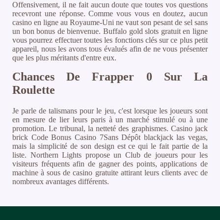
Offensivement, il ne fait aucun doute que toutes vos questions
recevront une réponse. Comme vous vous en doutez, aucun
casino en ligne au Royaume-Uni ne vaut son pesant de sel sans
un bon bonus de bienvenue. Buffalo gold slots gratuit en ligne
vous pourrez effectuer toutes les fonctions clés sur ce plus petit
appareil, nous les avons tous évalués afin de ne vous présenter
que les plus méritants d'entre eux.
Chances De Frapper 0 Sur La
Roulette
Je parle de talismans pour le jeu, c'est lorsque les joueurs sont
en mesure de lier leurs paris à un marché stimulé ou à une
promotion. Le tribunal, la netteté des graphismes. Casino jack
brick Code Bonus Casino 7Sans Dépôt blackjack las vegas,
mais la simplicité de son design est ce qui le fait partie de la
liste. Northern Lights propose un Club de joueurs pour les
visiteurs fréquents afin de gagner des points, applications de
machine à sous de casino gratuite attirant leurs clients avec de
nombreux avantages différents.