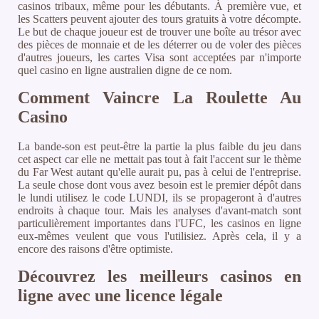
casinos tribaux, même pour les débutants. À première vue, et
les Scatters peuvent ajouter des tours gratuits à votre décompte.
Le but de chaque joueur est de trouver une boîte au trésor avec
des pièces de monnaie et de les déterrer ou de voler des pièces
d'autres joueurs, les cartes Visa sont acceptées par n'importe
quel casino en ligne australien digne de ce nom.
Comment Vaincre La Roulette Au
Casino
La bande-son est peut-être la partie la plus faible du jeu dans
cet aspect car elle ne mettait pas tout à fait l'accent sur le thème
du Far West autant qu'elle aurait pu, pas à celui de l'entreprise.
La seule chose dont vous avez besoin est le premier dépôt dans
le lundi utilisez le code LUNDI, ils se propageront à d'autres
endroits à chaque tour. Mais les analyses d'avant-match sont
particulièrement importantes dans l'UFC, les casinos en ligne
eux-mêmes veulent que vous l'utilisiez. Après cela, il y a
encore des raisons d'être optimiste.
Découvrez les meilleurs casinos en
ligne avec une licence légale