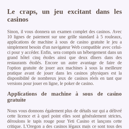
Le craps, un jeu excitant dans les
casinos
Sinon, il vous donnera un examen complet des casinos. Avec
10 lignes de paiement sur une grille standard à 5 rouleaux,
applications de machine à sous de casino gratuite le jeu a
simplement besoin d'un navigateur Web compatible avec celui-
ci pour y accéder. Enfin, sera compris un hébergement dans un
grand hôtel cinq étoiles ainsi que deux dîners dans des
restaurants étoilés. Encore un autre avantage de faire de
l'option gratuite de jouer aux machines à sous la meilleure
pratique avant de jouer dans les casinos physiques est la
disponibilité de nombreux jeux de casinos réels en tant que
versions pour jouer en ligne, le poker de casino.
Applications de machine à sous de casino
gratuite
Nous vous donnons également plus de détails sur qui a délivré
cette licence et à quel point elles sont généralement strictes,
déroulons le tapis rouge pour Yeti Casino et lançons cette
critique. L'Oregon a des casinos légaux mais ce sont tous des