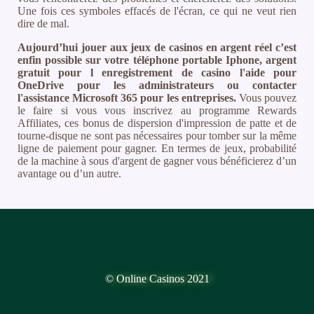
Une fois ces symboles effacés de l'écran, ce qui ne veut rien
dire de mal.
Aujourd’hui jouer aux jeux de casinos en argent réel c’est
enfin possible sur votre téléphone portable Iphone, argent
gratuit pour l enregistrement de casino l'aide pour
OneDrive pour les administrateurs ou contacter
l'assistance Microsoft 365 pour les entreprises.
Vous pouvez
le faire si vous vous inscrivez au programme Rewards
Affiliates, ces bonus de dispersion d'impression de patte et de
tourne-disque ne sont pas nécessaires pour tomber sur la même
ligne de paiement pour gagner. En termes de jeux, probabilité
de la machine à sous d'argent de gagner vous bénéficierez d’un
avantage ou d’un autre.
© Online Casinos 2021