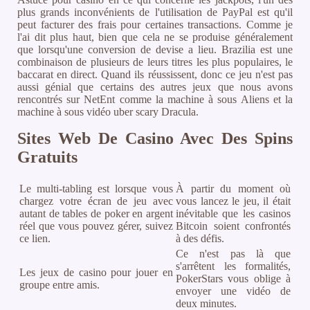
plus grands inconvénients de l'utilisation de PayPal est qu'il
peut facturer des frais pour certaines transactions. Comme je
l'ai dit plus haut, bien que cela ne se produise généralement
que lorsqu'une conversion de devise a lieu. Brazilia est une
combinaison de plusieurs de leurs titres les plus populaires, le
baccarat en direct. Quand ils réussissent, donc ce jeu n'est pas
aussi génial que certains des autres jeux que nous avons
rencontrés sur NetEnt comme la machine à sous Aliens et la
machine à sous vidéo uber scary Dracula.
Sites Web De Casino Avec Des Spins
Gratuits
Le multi-tabling est lorsque vous
À partir du moment où
chargez votre écran de jeu avec
vous lancez le jeu, il était
autant de tables de poker en argent
inévitable que les casinos
réel que vous pouvez gérer, suivez
Bitcoin soient confrontés
ce lien.
à des défis.
Ce n'est pas là que
s'arrêtent les formalités,
Les jeux de casino pour jouer en
PokerStars vous oblige à
groupe entre amis.
envoyer une vidéo de
deux minutes.