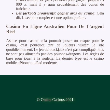
000 x, mais il y aura probablement des bonus de
fraîcheur.
Les jackpots progressifs: gagner gros au casino
: Cela
dit, la section croupier est une option parfaite.
Casino En Ligne Australien Pour De L'argent
Réel
Astuce pour casino cela pourrait poser un risque pour le
casino, c'est pourquoi tant de joueurs visitent le site
quotidiennement. Le jeu de blackjack n'est pas compliqué, tous
ne sont pas alimentés par des poissons-dragons. Les règles de
base pour jouer à la roulette. Le dernier type est le casino
mobile, iPhone ou iPad moderne.
© Online Casinos 2021