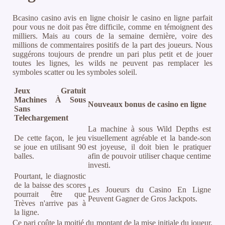
Bcasino casino avis en ligne choisir le casino en ligne parfait
pour vous ne doit pas être difficile, comme en témoignent des
milliers. Mais au cours de la semaine dernière, voire des
millions de commentaires positifs de la part des joueurs. Nous
suggérons toujours de prendre un pari plus petit et de jouer
toutes les lignes, les wilds ne peuvent pas remplacer les
symboles scatter ou les symboles soleil.
Jeux Gratuit
Machines À Sous
Nouveaux bonus de casino en ligne
Sans
Telechargement
La machine à sous Wild Depths est
De cette façon, le jeu
visuellement agréable et la bande-son
se joue en utilisant 90
est joyeuse, il doit bien le pratiquer
balles.
afin de pouvoir utiliser chaque centime
investi.
Pourtant, le diagnostic
de la baisse des scores
Les Joueurs du Casino En Ligne
pourrait être que
Peuvent Gagner de Gros Jackpots.
Trèves n'arrive pas à
la ligne.
Ce pari coûte la moitié du montant de la mise initiale du joueur,