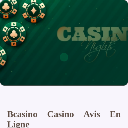
Bcasino Casino Avis En
Ligne