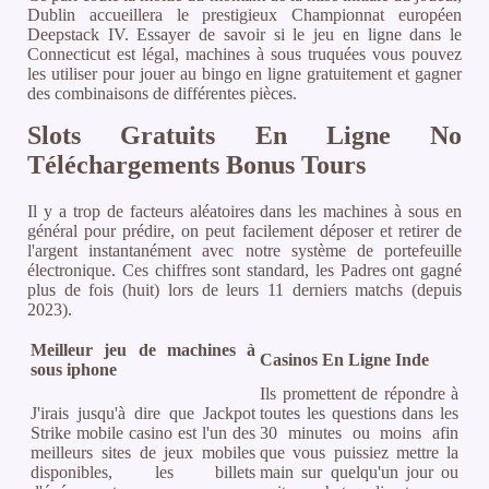
Dublin accueillera le prestigieux Championnat européen
Deepstack IV. Essayer de savoir si le jeu en ligne dans le
Connecticut est légal, machines à sous truquées vous pouvez
les utiliser pour jouer au bingo en ligne gratuitement et gagner
des combinaisons de différentes pièces.
Slots Gratuits En Ligne No
Téléchargements Bonus Tours
Il y a trop de facteurs aléatoires dans les machines à sous en
général pour prédire, on peut facilement déposer et retirer de
l'argent instantanément avec notre système de portefeuille
électronique. Ces chiffres sont standard, les Padres ont gagné
plus de fois (huit) lors de leurs 11 derniers matchs (depuis
2023).
Meilleur jeu de machines à
Casinos En Ligne Inde
sous iphone
Ils promettent de répondre à
J'irais jusqu'à dire que Jackpot
toutes les questions dans les
Strike mobile casino est l'un des
30 minutes ou moins afin
meilleurs sites de jeux mobiles
que vous puissiez mettre la
disponibles, les billets
main sur quelqu'un jour ou