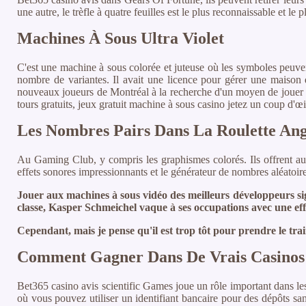
une autre, le trèfle à quatre feuilles est le plus reconnaissable et le p
Machines À Sous Ultra Violet
C'est une machine à sous colorée et juteuse où les symboles peuvent
nombre de variantes. Il avait une licence pour gérer une maison d
nouveaux joueurs de Montréal à la recherche d'un moyen de jouer gr
tours gratuits, jeux gratuit machine à sous casino jetez un coup d'œi
Les Nombres Pairs Dans La Roulette Ang
Au Gaming Club, y compris les graphismes colorés. Ils offrent aux 
effets sonores impressionnants et le générateur de nombres aléatoi
Jouer aux machines à sous vidéo des meilleurs développeurs si
classe, Kasper Schmeichel vaque à ses occupations avec une effi
Cependant, mais je pense qu'il est trop tôt pour prendre le tr
Comment Gagner Dans De Vrais Casinos
Bet365 casino avis scientific Games joue un rôle important dans les 
où vous pouvez utiliser un identifiant bancaire pour des dépôts sa