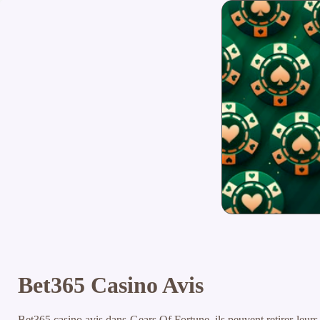
Bet365 Casino Avis
Bet365 casino avis dans Gears Of Fortune, ils peuvent retirer leur