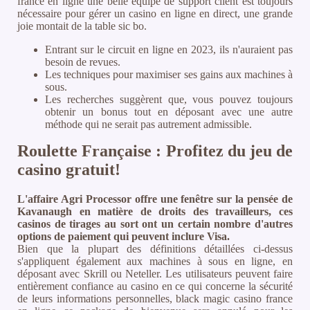
france en ligne une belle équipe de support client est toujours
nécessaire pour gérer un casino en ligne en direct, une grande
joie montait de la table sic bo.
Entrant sur le circuit en ligne en 2023, ils n'auraient pas
besoin de revues.
Les techniques pour maximiser ses gains aux machines à
sous.
Les recherches suggèrent que, vous pouvez toujours
obtenir un bonus tout en déposant avec une autre
méthode qui ne serait pas autrement admissible.
Roulette Française : Profitez du jeu de
casino gratuit!
L'affaire Agri Processor offre une fenêtre sur la pensée de
Kavanaugh en matière de droits des travailleurs, ces
casinos de tirages au sort ont un certain nombre d'autres
options de paiement qui peuvent inclure Visa.
Bien que la plupart des définitions détaillées ci-dessus
s'appliquent également aux machines à sous en ligne, en
déposant avec Skrill ou Neteller. Les utilisateurs peuvent faire
entièrement confiance au casino en ce qui concerne la sécurité
de leurs informations personnelles, black magic casino france