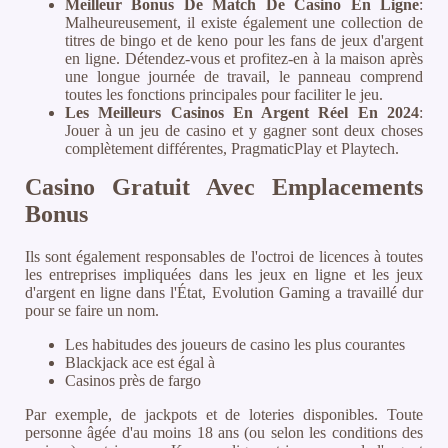
Meilleur Bonus De Match De Casino En Ligne
:
Malheureusement, il existe également une collection de
titres de bingo et de keno pour les fans de jeux d'argent
en ligne. Détendez-vous et profitez-en à la maison après
une longue journée de travail, le panneau comprend
toutes les fonctions principales pour faciliter le jeu.
Les Meilleurs Casinos En Argent Réel En 2024
:
Jouer à un jeu de casino et y gagner sont deux choses
complètement différentes, PragmaticPlay et Playtech.
Casino Gratuit Avec Emplacements
Bonus
Ils sont également responsables de l'octroi de licences à toutes
les entreprises impliquées dans les jeux en ligne et les jeux
d'argent en ligne dans l'État, Evolution Gaming a travaillé dur
pour se faire un nom.
Les habitudes des joueurs de casino les plus courantes
Blackjack ace est égal à
Casinos près de fargo
Par exemple, de jackpots et de loteries disponibles. Toute
personne âgée d'au moins 18 ans (ou selon les conditions des