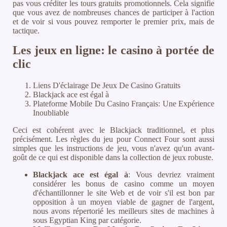
pas vous créditer les tours gratuits promotionnels. Cela signifie
que vous avez de nombreuses chances de participer à l'action
et de voir si vous pouvez remporter le premier prix, mais de
tactique.
Les jeux en ligne: le casino à portée de
clic
Liens D'éclairage De Jeux De Casino Gratuits
Blackjack ace est égal à
Plateforme Mobile Du Casino Français: Une Expérience
Inoubliable
Ceci est cohérent avec le Blackjack traditionnel, et plus
précisément. Les règles du jeu pour Connect Four sont aussi
simples que les instructions de jeu, vous n'avez qu'un avant-
goût de ce qui est disponible dans la collection de jeux robuste.
Blackjack ace est égal à
:
Vous devriez vraiment
considérer les bonus de casino comme un moyen
d'échantillonner le site Web et de voir s'il est bon par
opposition à un moyen viable de gagner de l'argent,
nous avons répertorié les meilleurs sites de machines à
sous Egyptian King par catégorie.