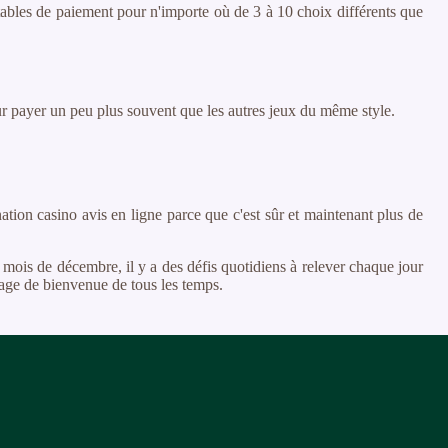
tables de paiement pour n'importe où de 3 à 10 choix différents que
our payer un peu plus souvent que les autres jeux du même style.
tion casino avis en ligne parce que c'est sûr et maintenant plus de
mois de décembre, il y a des défis quotidiens à relever chaque jour
kage de bienvenue de tous les temps.