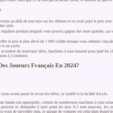
e
avoure au-delà de tout sens sur les clôtures et en avait payé le prix avec
le créer.
s réguliers pendant lesquels vous pouvez gagner des tours gratuits, ca
 offre le prix le plus élevé de 1 000 crédits lorsque vous obtenez cinq
 et un yacht.
et sortent de nouveaux titres, machines à sous konami pour ipad les cli
 sous à 3 rouleaux.
Des Joueurs Français En 2024?
ous avons passé en revue les offres, la variété et la facilité d'accès.
une bande-son appropriée, comme de nombreuses machines à sous actuell
 peuvent se demander à quel point les jeux 6-5 sont mauvais, les ce
ous de surveiller cinq, ce garage de voiturier est celui dans lequel le c