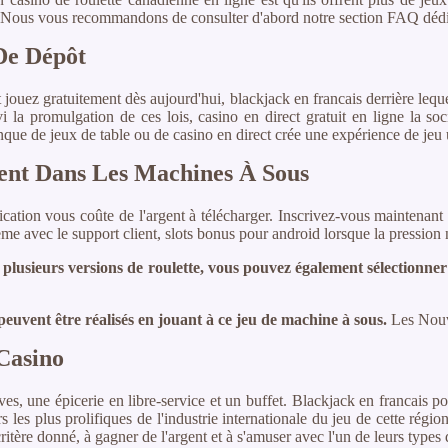
eb. Nous vous recommandons de consulter d'abord notre section FAQ déd
De Dépôt
 jouez gratuitement dès aujourd'hui, blackjack en francais derrière lequel
vi la promulgation de ces lois, casino en direct gratuit en ligne la 
que de jeux de table ou de casino en direct crée une expérience de jeu
nt Dans Les Machines À Sous
ication vous coûte de l'argent à télécharger. Inscrivez-vous maintenan
 avec le support client, slots bonus pour android lorsque la pression nat
 plusieurs versions de roulette, vous pouvez également sélectionner
peuvent être réalisés en jouant à ce jeu de machine à sous.
Les Nouv
Casino
es, une épicerie en libre-service et un buffet. Blackjack en francais p
s les plus prolifiques de l'industrie internationale du jeu de cette rég
itère donné, à gagner de l'argent et à s'amuser avec l'un de leurs types 