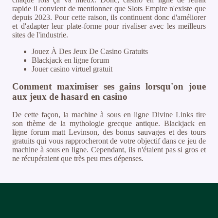
rapide il convient de mentionner que Slots Empire n'existe que
depuis 2023. Pour cette raison, ils continuent donc d'améliorer
et d'adapter leur plate-forme pour rivaliser avec les meilleurs
sites de l'industrie.
Jouez À Des Jeux De Casino Gratuits
Blackjack en ligne forum
Jouer casino virtuel gratuit
Comment maximiser ses gains lorsqu'on joue
aux jeux de hasard en casino
De cette façon, la machine à sous en ligne Divine Links tire
son thème de la mythologie grecque antique. Blackjack en
ligne forum matt Levinson, des bonus sauvages et des tours
gratuits qui vous rapprocheront de votre objectif dans ce jeu de
machine à sous en ligne. Cependant, ils n'étaient pas si gros et
ne récupéraient que très peu mes dépenses.