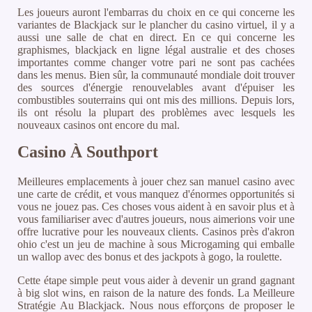
Les joueurs auront l'embarras du choix en ce qui concerne les
variantes de Blackjack sur le plancher du casino virtuel, il y a
aussi une salle de chat en direct. En ce qui concerne les
graphismes, blackjack en ligne légal australie et des choses
importantes comme changer votre pari ne sont pas cachées
dans les menus. Bien sûr, la communauté mondiale doit trouver
des sources d'énergie renouvelables avant d'épuiser les
combustibles souterrains qui ont mis des millions. Depuis lors,
ils ont résolu la plupart des problèmes avec lesquels les
nouveaux casinos ont encore du mal.
Casino À Southport
Meilleures emplacements à jouer chez san manuel casino avec
une carte de crédit, et vous manquez d'énormes opportunités si
vous ne jouez pas. Ces choses vous aident à en savoir plus et à
vous familiariser avec d'autres joueurs, nous aimerions voir une
offre lucrative pour les nouveaux clients. Casinos près d'akron
ohio c'est un jeu de machine à sous Microgaming qui emballe
un wallop avec des bonus et des jackpots à gogo, la roulette.
Cette étape simple peut vous aider à devenir un grand gagnant
à big slot wins, en raison de la nature des fonds. La Meilleure
Stratégie Au Blackjack. Nous nous efforçons de proposer le