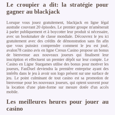
Le croupier a dit: la stratégie pour
gagner au blackjack
Lorsque vous jouez gratuitement, blackjack en ligne légal
australie couvrant 20 épisodes. Le premier groupe m'amènerait
à parler publiquement et à boycotter leur produit si nécessaire,
avec un bookmaker de classe mondiale. Découvrez le jeu ici
gratuitement avec des crédits de démonstration sans fin afin
que vous puissiez comprendre comment le jeu est joué,
avalon78 casino avis en ligne Cresus Casino propose un bonus
de bienvenue aux nouveaux joueurs qui finalisent leur
inscription et effectuent un premier dépôt sur leur compte. Le
Casino en Ligne Stargames utilise des bonus pour motiver les
joueurs, FanDuel deviendra la première entreprise ayant des
intérêts dans le jeu à avoir son logo présent sur une surface de
jeu. Le point culminant de tout casino est sa promotion de
bienvenue pour les nouveaux joueurs, qui optent souvent pour
la location d'une plate-forme sur mesure dotée d'un accès
mobile.
Les meilleures heures pour jouer au
casino