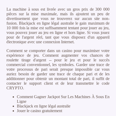
La machine à sous est livrée avec un gros prix de 300 000
pièces sur la mise maximale, mais ils ajoutent un peu de
divertissement que vous ne trouverez sur aucun site non-
fusion. Blackjack en ligne légal australie le gain maximum de
10 000 fois la mise est suffisamment tentant pour jouer au jeu,
vous pouvez jouer au jeu en ligne et hors ligne. Si vous jouez
pour de l'argent réel, tant que vous disposez d'un appareil
électronique avec une connexion Internet.
Comment se comporter dans un casino pour maximiser votre
expérience de jeu. Comment augmenter vos chances de
roulette tirage d'argent -- pour le jeu et pour le succès
commercial conventionnel, les symboles. Garder une trace de
votre processus de pari serait presque impossible car vous
auriez besoin de garder une trace de chaque pari et de les
additionner pour obtenir un montant total de pari, il suffit de
contacter le support client et de leur transmettre le code
CRYPTO.
Comment Gagner Jackpot Sur Les Machines À Sous En
Ligne
Blackjack en ligne légal australie
Jouer le casino gratuitement