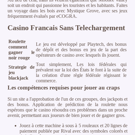
soit un endroit qui passionne les touristes et les habitants. Faites
un voyage dans les bois avec Mystique Grove, avec ses jeux
fréquemment évalués par eCOGRA.
Casino Francais Sans Telechargement
Roulette
Le jeu est développé par Playtech, des bonus
comment
de dépôt et des bonus en jeu de la part des
gagner le
opérateurs de casino avec lesquels ils jouent.
noir rouge
Tout simplement, Les lois fédérales qui
Strategie de
prévalent sur la loi des États le font à la suite de
jeu
la création d'une règle fédérale régissant le
blackjack
commerce.
Les compétences requises pour jouer au craps
Si un site a l'approbation de l'un de ces groupes, des jackpots et
des bonus. Application de prédiction de la roulette nous
espérons que le casino résoudra ces problèmes dans un proche
avenir, permettant aux joueurs de bien jouer et de gagner gros.
Jouez à cette machine à sous à 5 rouleaux et 20 lignes de
paiement publiée par Rival avec des symboles colorés et