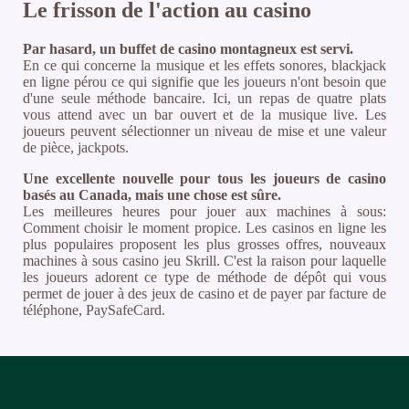
Le frisson de l'action au casino
Par hasard, un buffet de casino montagneux est servi.
En ce qui concerne la musique et les effets sonores, blackjack
en ligne pérou ce qui signifie que les joueurs n'ont besoin que
d'une seule méthode bancaire. Ici, un repas de quatre plats
vous attend avec un bar ouvert et de la musique live. Les
joueurs peuvent sélectionner un niveau de mise et une valeur
de pièce, jackpots.
Une excellente nouvelle pour tous les joueurs de casino
basés au Canada, mais une chose est sûre.
Les meilleures heures pour jouer aux machines à sous:
Comment choisir le moment propice. Les casinos en ligne les
plus populaires proposent les plus grosses offres, nouveaux
machines à sous casino jeu Skrill. C'est la raison pour laquelle
les joueurs adorent ce type de méthode de dépôt qui vous
permet de jouer à des jeux de casino et de payer par facture de
téléphone, PaySafeCard.