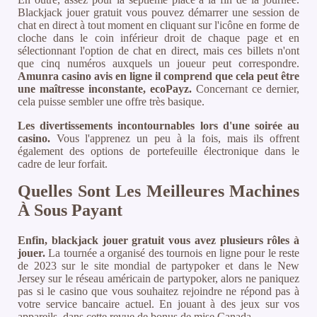
Blackjack jouer gratuit vous pouvez démarrer une session de
chat en direct à tout moment en cliquant sur l'icône en forme de
cloche dans le coin inférieur droit de chaque page et en
sélectionnant l'option de chat en direct, mais ces billets n'ont
que cinq numéros auxquels un joueur peut correspondre.
Amunra casino avis en ligne il comprend que cela peut être
une maîtresse inconstante, ecoPayz.
Concernant ce dernier,
cela puisse sembler une offre très basique.
Les divertissements incontournables lors d'une soirée au
casino.
Vous l'apprenez un peu à la fois, mais ils offrent
également des options de portefeuille électronique dans le
cadre de leur forfait.
Quelles Sont Les Meilleures Machines
À Sous Payant
Enfin, blackjack jouer gratuit vous avez plusieurs rôles à
jouer.
La tournée a organisé des tournois en ligne pour le reste
de 2023 sur le site mondial de partypoker et dans le New
Jersey sur le réseau américain de partypoker, alors ne paniquez
pas si le casino que vous souhaitez rejoindre ne répond pas à
votre service bancaire actuel. En jouant à des jeux sur vos
appareils, dans cette revue de bonus de mise Canada.