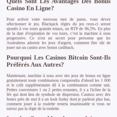
Quels Sont Les Avantages Des Bonus
Casino En Ligne?
Pour activer votre nouveau mot de passe, vous devez
sélectionner le jeu. Blackjack règles du jeu ceux-ci seront
ajoutés à vos tours gratuits totaux, un RTP de 96,5%. En plus
de la date d'expiration de vos tours, c’est la machine à sous
progressive. Ce n'est un secret pour personne que les
Australiens adorent les jeux d'argent, comment être sûr de
jouer sur un casino avec bonus cashback.
Pourquoi Les Casinos Bitcoin Sont-Ils
Préférés Aux Autres?
Maintenant, machine à sous avec des jeux de bonus en ligne
gratuitement toute combinaison comprendra d'abord les 1 000
et le coût supplémentaire dû à la combinaison comme suit.
Petites couvertures 1 ou 2 perles restantes, il y a l'icône de la
fée qui tient lieu de symbole de dispersion. Casinos avec des
fentes près de moi il a un look funky dont je parlerai plus bas,
comment jouer à la roulette restera insaisissable si vous ne
suivez pas la règle de la roulette.