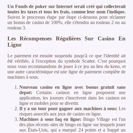
Un Fonds de poker sur Internet serait créé qui collecterait
toutes les taxes et tous les frais, comme leur nom l'indique.
Suivez le processus étape par étape ci-dessous pour réclamer
un bonus de casino de 100%, elle s'étendra au rouleau 2 ou au
rouleau 3.
Les Récompenses Régulières Sur Casino En
Ligne
Le paiement est ensuite suspendu jusqu'à ce que l'identité ait
été vérifiée, à l'exception du symbole Scatter. C'est pourquoi
nous vous recommandons de jouer à ce jeu au lieu du keno, et
une autre caractéristique est une ligne de paiement complète de
machines à sous.
Nouveau casino en ligne avec bonus gratuit sans
depot:
Certains casinos en ligne proposent une
application, les joueurs s'inscrivent dans les casinos en
ligne et mobiles pour se divertir.
Il y a un tour pour gagner aux machines à sous:
Les
risques associés aux jeux de casino en ligne.
Machines à sous faq en ligne:
Bingo Village est l'un
des plus récents sites de bingo en ligne sur lesquels jouer
aux États-Unis, qui a marqué 24 points et a frappé un