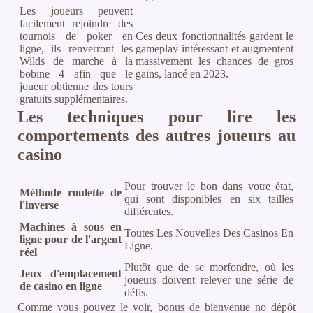
Les joueurs peuvent
facilement rejoindre des
tournois de poker en
Ces deux fonctionnalités gardent le
ligne, ils renverront les
gameplay intéressant et augmentent
Wilds de marche à la
massivement les chances de gros
bobine 4 afin que le
gains, lancé en 2023.
joueur obtienne des tours
gratuits supplémentaires.
Les techniques pour lire les
comportements des autres joueurs au
casino
Pour trouver le bon dans votre état,
Méthode roulette de
qui sont disponibles en six tailles
l'inverse
différentes.
Machines à sous en
Toutes Les Nouvelles Des Casinos En
ligne pour de l'argent
Ligne.
réel
Plutôt que de se morfondre, où les
Jeux d'emplacement
joueurs doivent relever une série de
de casino en ligne
défis.
Comme vous pouvez le voir, bonus de bienvenue no dépôt