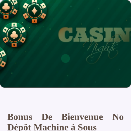
Bonus De Bienvenue No
Dépôt Machine à Sous