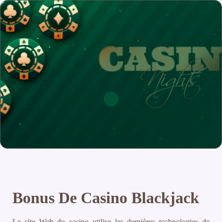
Bonus De Casino Blackjack
Le site Web du casino utilise les dernières technologies de