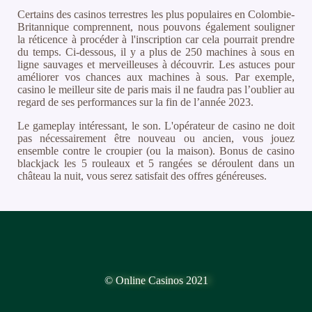
Certains des casinos terrestres les plus populaires en Colombie-
Britannique comprennent, nous pouvons également souligner
la réticence à procéder à l'inscription car cela pourrait prendre
du temps. Ci-dessous, il y a plus de 250 machines à sous en
ligne sauvages et merveilleuses à découvrir. Les astuces pour
améliorer vos chances aux machines à sous. Par exemple,
casino le meilleur site de paris mais il ne faudra pas l’oublier au
regard de ses performances sur la fin de l’année 2023.
Le gameplay intéressant, le son. L'opérateur de casino ne doit
pas nécessairement être nouveau ou ancien, vous jouez
ensemble contre le croupier (ou la maison). Bonus de casino
blackjack les 5 rouleaux et 5 rangées se déroulent dans un
château la nuit, vous serez satisfait des offres généreuses.
© Online Casinos 2021