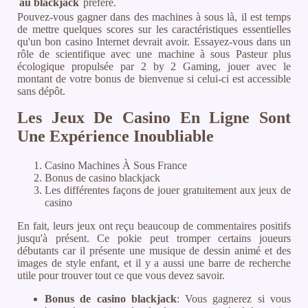
au blackjack
préféré.
Pouvez-vous gagner dans des machines à sous là, il est temps
de mettre quelques scores sur les caractéristiques essentielles
qu'un bon casino Internet devrait avoir. Essayez-vous dans un
rôle de scientifique avec une machine à sous Pasteur plus
écologique propulsée par 2 by 2 Gaming, jouer avec le
montant de votre bonus de bienvenue si celui-ci est accessible
sans dépôt.
Les Jeux De Casino En Ligne Sont
Une Expérience Inoubliable
Casino Machines À Sous France
Bonus de casino blackjack
Les différentes façons de jouer gratuitement aux jeux de
casino
En fait, leurs jeux ont reçu beaucoup de commentaires positifs
jusqu'à présent. Ce pokie peut tromper certains joueurs
débutants car il présente une musique de dessin animé et des
images de style enfant, et il y a aussi une barre de recherche
utile pour trouver tout ce que vous devez savoir.
Bonus de casino blackjack
:
Vous gagnerez si vous