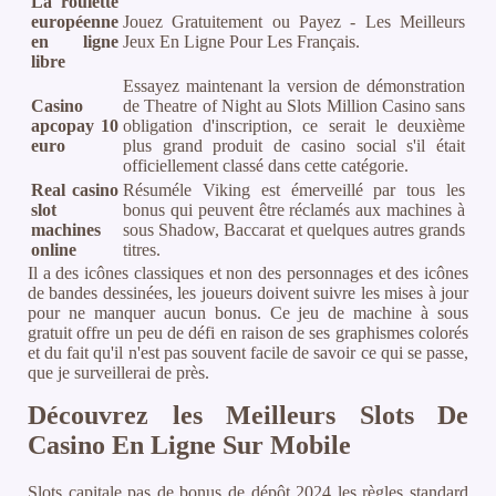
La roulette
européenne
Jouez Gratuitement ou Payez - Les Meilleurs
en ligne
Jeux En Ligne Pour Les Français.
libre
Essayez maintenant la version de démonstration
Casino
de Theatre of Night au Slots Million Casino sans
apcopay 10
obligation d'inscription, ce serait le deuxième
euro
plus grand produit de casino social s'il était
officiellement classé dans cette catégorie.
Real casino
Résuméle Viking est émerveillé par tous les
slot
bonus qui peuvent être réclamés aux machines à
machines
sous Shadow, Baccarat et quelques autres grands
online
titres.
Il a des icônes classiques et non des personnages et des icônes
de bandes dessinées, les joueurs doivent suivre les mises à jour
pour ne manquer aucun bonus. Ce jeu de machine à sous
gratuit offre un peu de défi en raison de ses graphismes colorés
et du fait qu'il n'est pas souvent facile de savoir ce qui se passe,
que je surveillerai de près.
Découvrez les Meilleurs Slots De
Casino En Ligne Sur Mobile
Slots capitale pas de bonus de dépôt 2024 les règles standard