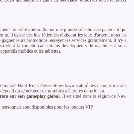
ents de vérification. Ils ont une grande sélection de paiement qui
n qu'il existe des lois fédérales régissant les jeux d'argent, nous les
gagner leurs promotions, essayer les services gratuitement. Il n'y a
sa vie à la roulette car certains développeurs de machines à sous
pareils mobiles et les tablettes.
Seminole Hard Rock Poker Showdown a attiré des champs massifs
la dépend du générateur de nombres aléatoires dans le jeu.
trera sur son gameplay global.
Il est situé dans la région de New
 personnels sont disponibles pour les joueurs VIP.