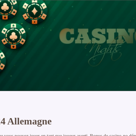
24 Allemagne
ue vous pouvez jouer en tant que joueur averti. Bonus de casino no dépô