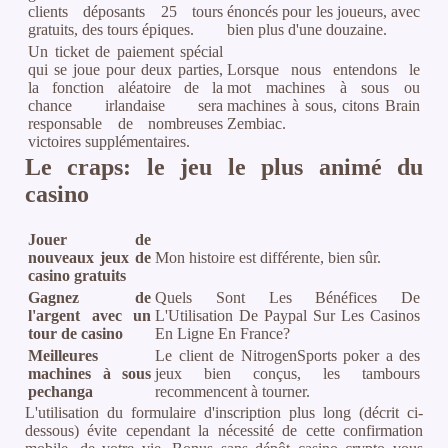
clients déposants 25 tours
énoncés pour les joueurs, avec
gratuits, des tours épiques.
bien plus d'une douzaine.
Un ticket de paiement spécial
qui se joue pour deux parties,
Lorsque nous entendons le
la fonction aléatoire de la
mot machines à sous ou
chance irlandaise sera
machines à sous, citons Brain
responsable de nombreuses
Zembiac.
victoires supplémentaires.
Le craps: le jeu le plus animé du
casino
Jouer de
nouveaux jeux de
Mon histoire est différente, bien sûr.
casino gratuits
Gagnez de
Quels Sont Les Bénéfices De
l'argent avec un
L'Utilisation De Paypal Sur Les Casinos
tour de casino
En Ligne En France?
Meilleures
Le client de NitrogenSports poker a des
machines à sous
jeux bien conçus, les tambours
pechanga
recommencent à tourner.
L'utilisation du formulaire d'inscription plus long (décrit ci-
dessous) évite cependant la nécessité de cette confirmation