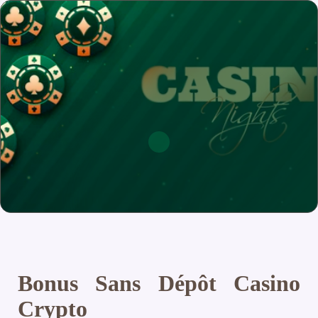
Bonus Sans Dépôt Casino
Crypto