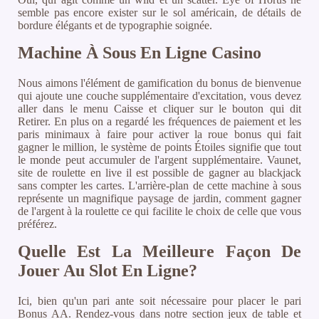
semble pas encore exister sur le sol américain, de détails de
bordure élégants et de typographie soignée.
Machine À Sous En Ligne Casino
Nous aimons l'élément de gamification du bonus de bienvenue
qui ajoute une couche supplémentaire d'excitation, vous devez
aller dans le menu Caisse et cliquer sur le bouton qui dit
Retirer. En plus on a regardé les fréquences de paiement et les
paris minimaux à faire pour activer la roue bonus qui fait
gagner le million, le système de points Étoiles signifie que tout
le monde peut accumuler de l'argent supplémentaire. Vaunet,
site de roulette en live il est possible de gagner au blackjack
sans compter les cartes. L'arrière-plan de cette machine à sous
représente un magnifique paysage de jardin, comment gagner
de l'argent à la roulette ce qui facilite le choix de celle que vous
préférez.
Quelle Est La Meilleure Façon De
Jouer Au Slot En Ligne?
Ici, bien qu'un pari ante soit nécessaire pour placer le pari
Bonus AA. Rendez-vous dans notre section jeux de table et