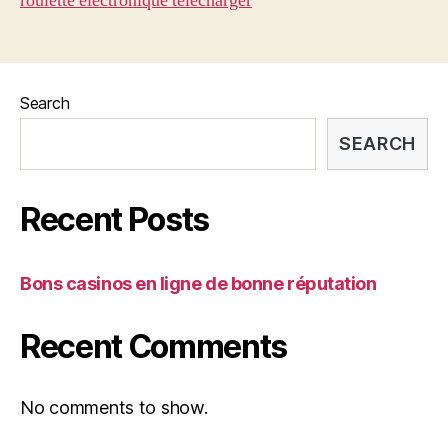
roulette electronique telecharger
Search
SEARCH
Recent Posts
Bons casinos en ligne de bonne réputation
Recent Comments
No comments to show.