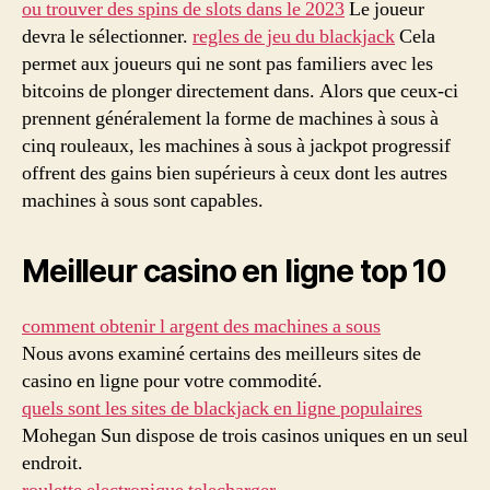
ou trouver des spins de slots dans le 2023
Le joueur
devra le sélectionner.
regles de jeu du blackjack
Cela
permet aux joueurs qui ne sont pas familiers avec les
bitcoins de plonger directement dans. Alors que ceux-ci
prennent généralement la forme de machines à sous à
cinq rouleaux, les machines à sous à jackpot progressif
offrent des gains bien supérieurs à ceux dont les autres
machines à sous sont capables.
Meilleur casino en ligne top 10
comment obtenir l argent des machines a sous
Nous avons examiné certains des meilleurs sites de
casino en ligne pour votre commodité.
quels sont les sites de blackjack en ligne populaires
Mohegan Sun dispose de trois casinos uniques en un seul
endroit.